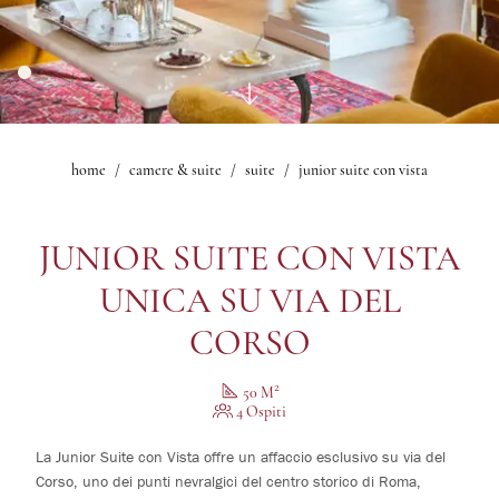
Bar Bistrot Mascagni
Fitness
1
camere
Salone delle Feste
Giardino d'Inverno
Ristorante Sorelle Fontana
0
bambini
Salone Mascagni
Esperienze
Bar Lobby
Sala Iris
Offerte
Sala Nerone
Gallery
Sala Le Maschere
home
camere & suite
suite
junior suite con vista
Modifica /
Suite Mascagni
Cancella
Gallery
prenotazione
JUNIOR SUITE CON VISTA
UNICA SU VIA DEL
CORSO
2
50 M
4 Ospiti
La Junior Suite con Vista offre un affaccio esclusivo su via del
Corso, uno dei punti nevralgici del centro storico di Roma,