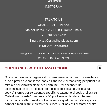
FACEBOOK
INSTAGRAM
TALK TO US
GRAND HOTEL PLAZA
Via del Corso, 126, 00186 Rome - Italia
Tel.
+39 06 67495
Email:
plaza@grandhotelplaza.com
P.iva 00425630589
Copyright © GRAND HOTEL PLAZA 2026 all rights reserved
WEBSITE BY BLASTNESS
X
QUESTO SITO WEB UTILIZZA I COOKIE
Questo sito web e la pagina web di prenotazione utilizzano cookie tecnici
e, solo previo tuo consenso, cookies analitici e di marketing per pubblicità
mirata e personalizzazione degli annunci. Per acconsentire
all’installazione di tutte le categorie di cookie clicca su “Accetta tutti i
cookie” mentre per selezionare specifiche categorie di cookie, clicca su
"Seleziona i cookie"; mediante la “x” puoi invece chiudere il banner
rifiutando l’installazione di cookie diversi da quelli tecnici. Per riaprire il
banner e modificare le preferenze, clicca su “Cookie” nel footer del sito