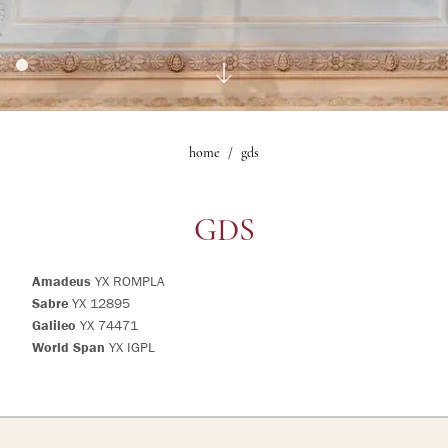
1
camere
Gallery
Sala Le Maschere
0
bambini
Suite Mascagni
Gallery
home
gds
Modifica /
Cancella
prenotazione
GDS
Amadeus
YX ROMPLA
Sabre
YX 12895
Galileo
YX 74471
World Span
YX IGPL