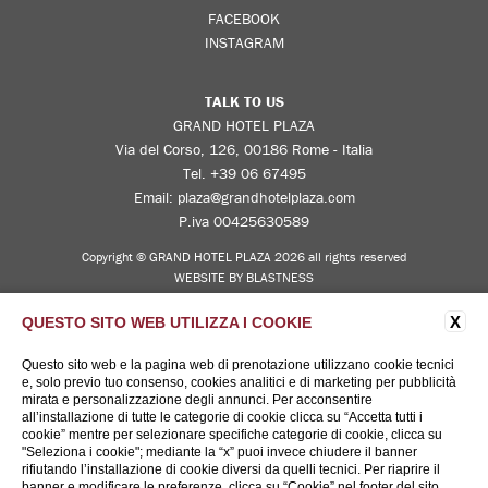
FACEBOOK
INSTAGRAM
TALK TO US
GRAND HOTEL PLAZA
Via del Corso, 126, 00186 Rome - Italia
Tel.
+39 06 67495
Email:
plaza@grandhotelplaza.com
P.iva 00425630589
Copyright © GRAND HOTEL PLAZA 2026 all rights reserved
WEBSITE BY BLASTNESS
X
QUESTO SITO WEB UTILIZZA I COOKIE
Questo sito web e la pagina web di prenotazione utilizzano cookie tecnici
e, solo previo tuo consenso, cookies analitici e di marketing per pubblicità
mirata e personalizzazione degli annunci. Per acconsentire
all’installazione di tutte le categorie di cookie clicca su “Accetta tutti i
cookie” mentre per selezionare specifiche categorie di cookie, clicca su
"Seleziona i cookie"; mediante la “x” puoi invece chiudere il banner
rifiutando l’installazione di cookie diversi da quelli tecnici. Per riaprire il
banner e modificare le preferenze, clicca su “Cookie” nel footer del sito