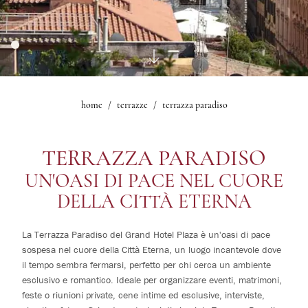
Eventi
Ristorante Mascagni
1
camere
Bar Bistrot Mascagni
Fitness
0
bambini
Salone delle Feste
Ristorante Sorelle Fontana
Salone Mascagni
Esperienze
Bar Lobby
Sala Iris
Offerte
Sala Nerone
home
terrazze
terrazza paradiso
Modifica /
Gallery
Sala Le Maschere
Cancella
Suite Mascagni
prenotazione
TERRAZZA PARADISO
Gallery
UN'OASI DI PACE NEL CUORE
DELLA CITTÀ ETERNA
La Terrazza Paradiso del Grand Hotel Plaza è un'oasi di pace
sospesa nel cuore della Città Eterna, un luogo incantevole dove
il tempo sembra fermarsi, perfetto per chi cerca un ambiente
esclusivo e romantico. Ideale per organizzare eventi, matrimoni,
feste o riunioni private, cene intime ed esclusive, interviste,