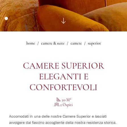
Bar Bistrot Mascagni
Fitness
1
camere
Salone delle Feste
Giardino d'Inverno
Ristorante Sorelle Fontana
0
bambini
Salone Mascagni
Esperienze
Bar Lobby
Sala Iris
Offerte
Sala Nerone
Gallery
Sala Le Maschere
home
camere & suite
camere
superior
Modifica /
Suite Mascagni
Cancella
Gallery
prenotazione
CAMERE SUPERIOR
ELEGANTI E
CONFORTEVOLI
2
20 M
2 Ospiti
Accomodati in una delle nostre Camere Superior e lasciati
avvolgere dal fascino accogliente della nostra residenza storica.