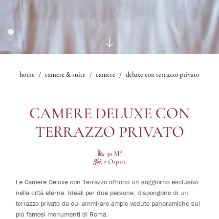
Bar Bistrot Mascagni
Fitness
1
camere
Salone delle Feste
Giardino d'Inverno
Ristorante Sorelle Fontana
0
bambini
Salone Mascagni
Esperienze
Bar Lobby
Sala Iris
Offerte
Sala Nerone
Gallery
Sala Le Maschere
home
camere & suite
camere
deluxe con terrazzo privato
Modifica /
Suite Mascagni
Cancella
Gallery
prenotazione
CAMERE DELUXE CON
TERRAZZO PRIVATO
2
30 M
2 Ospiti
Le Camere Deluxe con Terrazzo offrono un soggiorno esclusivo
nella città eterna. Ideali per due persone, dispongono di un
terrazzo privato da cui ammirare ampie vedute panoramiche sui
più famosi monumenti di Roma.