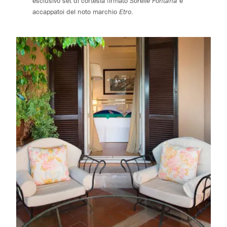
accappatoi del noto marchio
Etro
.